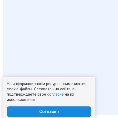
На информационном ресурсе применяются
Статистика портрета:
cookie-файлы. Оставаясь на сайте, вы
подтверждаете свое
согласие
на их
сейчас просматривают портрет - 0
использование.
зарегистрированные пользователи
посетившие портрет за 7 дней - 0
Согласен