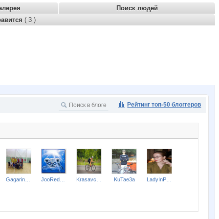
алерея
Поиск людей
равится
( 3 )
Рейтинг топ-50 блоггеров
Gagarin 2015
JooRedYar
Krasavchik
KuTae3a
LadyInPink