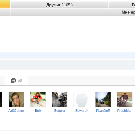
Друзья
( 105 )
Г
Мне н
60
Alt$Gamer
Belk
Boogier
Edward*
FLanDeR
FreshMan