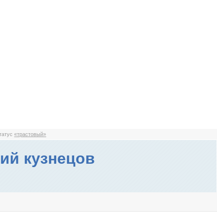
статус
«трастовый»
ий кузнецов