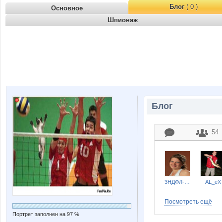
Блог
( 0 )
Основное
Шпионаж
Блог
54
3НДФЛ-НН
AL_eX
Посмотреть ещё
Портрет заполнен на 97 %