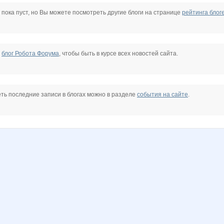
Lialkonosta
Maks S
Medvezhut
Murra
Nata))
Nature lover
 пока пуст, но Вы можете посмотреть другие блоги на странице
рейтинга блог
n
SysTry
Umka-NN
VZADHIK BEZ GOLOV
VictOr I
Zu-zu
agraf
е
блог Робота Форума
, чтобы быть в курсе всех новостей сайта.
n
unicum
vitz
voronvik
wef
Ёкай
хвосстик
ть последние записи в блогах можно в разделе
события на сайте
.
а
Пушной Зверь
Робот Форума
Робот_Форума
СТОРОЖ52РУС
Великий день суббота
Зиберт