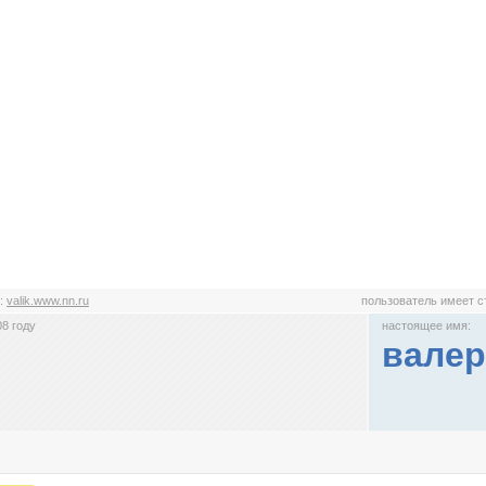
:
valik.www.nn.ru
пользователь имеет 
8 году
настоящее имя:
валер